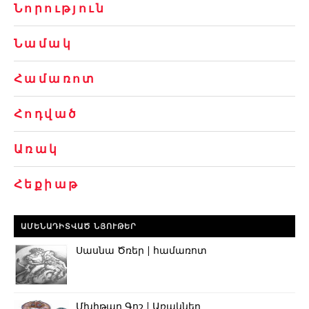
Նորություն
Նամակ
Համառոտ
Հոդված
Առակ
Հեքիաթ
ԱՄԵՆԱԴԻՏՎԱԾ ՆՅՈՒԹԵՐ
Սասնա Ծռեր | համառոտ
Մխիթար Գոշ | Առակներ