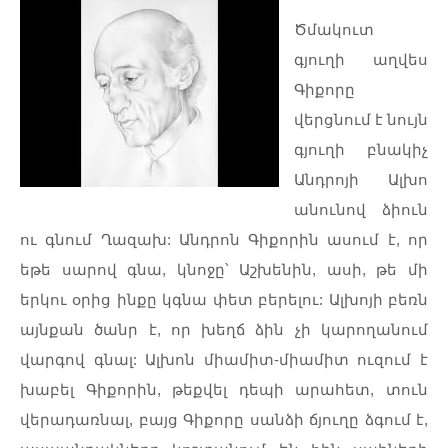
Ծմակուտ
գյուղի
աղվես
Գիքորը
վերցնում
է
նույն
գյուղի
բնակիչ
Անդրոյի
Ալխո
անունով
ձիուն
ու
գնում
Ղազախ
:
Անդրոն
Գիքորին
ասում
է
,
որ
եթե
սարով
գնա
,
կնոջը՝
Աշխենին
,
ասի
,
թե
մի
երկու
օրից
ինքը
կգնա
փետ
բերելու
:
Ալխոյի
բեռն
այնքան
ծանր
է
,
որ
խեղճ
ձին
չի
կարողանում
վարգով
գնալ
:
Ալխոն
միամիտ
-
միամիտ
ուզում
է
խաբել
Գիքորին
,
թեքվել
դեպի
արահետ
,
տուն
վերադառնալ
,
բայց
Գիքորը
սանձի
ճյուղը
ձգում
է
,