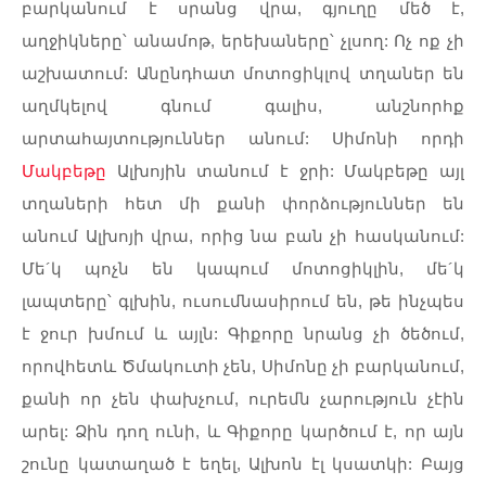
բարկանում
է
սրանց
վրա
,
գյուղը
մեծ
է
,
աղջիկները՝
անամոթ
,
երեխաները՝
չլսող
:
Ոչ
ոք
չի
աշխատում
:
Անընդհատ
մոտոցիկլով
տղաներ
են
աղմկելով
գնում
գալիս
,
անշնորհք
արտահայտություններ
անում
:
Սիմոնի
որդի
Մակբեթը
Ալխոյին
տանում
է
ջրի
:
Մակբեթը
այլ
տղաների
հետ
մի
քանի
փորձություններ
են
անում
Ալխոյի
վրա
,
որից
նա
բան
չի
հասկանում
:
Մե
´
կ
պոչն
են
կապում
մոտոցիկլին
,
մե
´
կ
լապտերը՝
գլխին
,
ուսումնասիրում
են
,
թե
ինչպես
է
ջուր
խմում
և
այլն
:
Գիքորը
նրանց
չի
ծեծում
,
որովհետև
Ծմակուտի
չեն
,
Սիմոնը
չի
բարկանում
,
քանի
որ
չեն
փախչում
,
ուրեմն
չարություն
չէին
արել
:
Ձին
դող
ունի
,
և
Գիքորը
կարծում
է
,
որ
այն
շունը
կատաղած
է
եղել
,
Ալխոն
էլ
կսատկի
:
Բայց