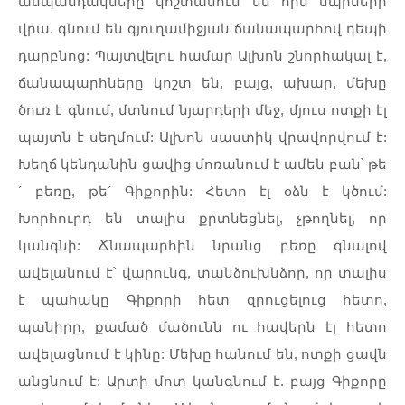
ասպանդակները
կոշտանում
են
հին
սպիների
վրա
.
գնում
են
գյուղամիջյան
ճանապարհով
դեպի
դարբնոց
:
Պայտվելու
համար
Ալխոն
շնորհակալ
է
,
ճանապարհները
կոշտ
են
,
բայց
,
ախար
,
մեխը
ծուռ
է
գնում
,
մտնում
նյարդերի
մեջ
,
մյուս
ոտքի
էլ
պայտն
է
սեղմում
:
Ալխոն
սաստիկ
վրավորվում
է
:
Խեղճ
կենդանին
ցավից
մոռանում
է
ամեն
բան՝
թե
´
բեռը
,
թե
´
Գիքորին
:
Հետո
էլ
օձն
է
կծում
:
Խորհուրդ
են
տալիս
քրտնեցնել
,
չթողնել
,
որ
կանգնի
:
Ճնապարհին
նրանց
բեռը
գնալով
ավելանում
է՝
վարունգ
,
տանձուխնձոր
,
որ
տալիս
է
պահակը
Գիքորի
հետ
զրուցելուց
հետո
,
պանիրը
,
քամած
մածունն
ու
հավերն
էլ
հետո
ավելացնում
է
կինը
:
Մեխը
հանում
են
,
ոտքի
ցավն
անցնում
է
:
Արտի
մոտ
կանգնում
է
.
բայց
Գիքորը