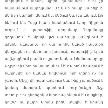
ստիպում
է
մտնել
:
Ալխոն
զարմանում
է
ու
չի
հասկանում
մարդկանց
:
Մե
´
կ
մի
բանը
կարելի
է
,
մե
´
կ
չի
կարելի
:
Անում
ես,
ծեծում
են
,
չես
անում
,
էլի
ծեծում
են
:
Բայց
հետո
հասկանում
է
,
որ
Գիքորն
ուզում
է
կարտոֆիլ
գողանալ
:
Գողանալը
գողանում
է
,
միայն
թե
պահակը
կանգնում
է
գլխին
,
սպասում
,
որ
սա
հողին
կպած
հավաքի
վերջացնի
ու
հետո
նոր
խոսում
:
Կարտոֆիլն
էլ
են
ավելացնում
բեռին
ու
շարունակում
ճանապարհը
:
Աղբյուրի
մոտ
հանգստանում
են
:
Ալխոն
երազում
է
հայտնվել
մի
կանաչ
հովտում
,
որի
տեղը
ոչ
ոք
չգիտի
:
Մեջը
մի
հատ
աղբյուր
կա
:
Ինքը
արածում
է
կանաչ
մարգում
,
պառկում
բուրմունքի
մեջ
,
տխուր
է
ու
գեղեցիկ
:
Հետո
հայտնվում
են
գայլերը
,
կուշտ
ու
բարի
Ալխոն
իրեն
տալիս
է
նրանց