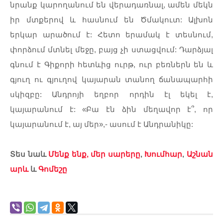
նրանք
կարողանում
են
վերադառնալ
,
ամեն
մեկն
իր
մտքերով
և
հասնում
են
Ծմակուտ
:
Ալխոն
երկար
արածում
է
:
Հետո
երամակ
է
տեսնում
,
փորձում
մտնել
մեջը
,
բայց
չի
ստացվում
:
Դարձյալ
գնում
է
Գիքորի
հետևից
ուրթ
,
ուր
բեռներն
են
և
գյուղ
ու
գյուղով
կայարան
տանող
ճանապարհի
սկիզբը
:
Անդրոյի
եղբոր
որդին
էլ
եկել
է
,
կայարանում
է
: «
Բա
էն
ձին
մեղավոր
է՞
,
որ
կայարանում
է
,
այ
մեր
»,-
ասում
է
Անդրանիկը
:
Տես
նաև
Մենք ենք, մեր սարերը
,
Խումհար
,
Աշնան
արև
և
Գոմեշը