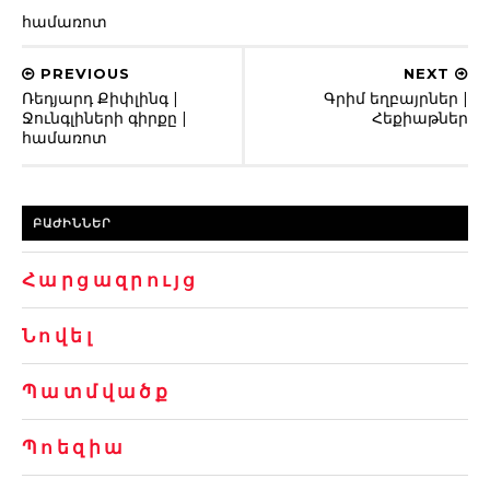
համառոտ
PREVIOUS
NEXT
Ռեդյարդ Քիփլինգ |
Գրիմ եղբայրներ |
Ջունգլիների գիրքը |
Հեքիաթներ
համառոտ
ԲԱԺԻՆՆԵՐ
Հարցազրույց
Նովել
Պատմվածք
Պոեզիա