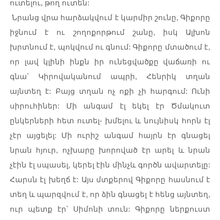
ուտելու
,
թող
ուտեն
:
Նրանց
վրա
հարձակվում
է
կարմիր
շունը
,
Գիքորը
իջնում
է
ու
շողոքորթում
շանը
,
իսկ
Ալխոն
խրտնում
է
,
պոկվում
ու
գնում
:
Գիքորը
մտածում
է
,
որ
լավ
կլինի
ինքն
իր
ունեցվածքը
վաճառի
ու
գնա՝
Կիրովականում
ապրի
,
Հենրիկ
տղան
այնտեղ
է
:
Բայց
տղան
ոչ
ոքի
չի
հարգում
:
Ունի
սիրուհիներ
:
Մի
անգամ
էլ
եկել
էր
Ծմակուտ
ընկերների
հետ
ուտել
-
խմելու
և
նույնիսկ
հորն
էլ
չէր
այցելել
:
Մի
ուրիշ
անգամ
հայրն
էր
գնացել
նրան
հյուր
,
ոչխարը
խորոված
էր
արել
և
նրան
չէին
էլ
սպասել
,
կերել
էին
մինչև
գործն
ավարտելը
:
Հարսն
էլ
խեղճ
է
:
Այս
մտքերով
Գիքորը
հասնում
է
տեղ
և
պարզվում
է
,
որ
ձին
գնացել
է
հենց
այնտեղ
,
ուր
պետք
էր՝
Սիմոնի
տուն
:
Գիքորը
ներքուստ