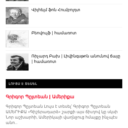
Վիլհելմ ֆոն Հումբոլդտ
Բեովուլֆ | համառոտ
Ռիչարդ Բախ | Լիվինգսթոն անունով ճայը
| համառոտ
ԼՈՒՅՍ Է ՏԵՍԵԼ
Գրիգոր Պըլտեան | Ամերիքա
Գրիգոր Պըլտեան Լույս է տեսել՝ Գրիգոր Պըլտեան
ԱՄԵՐԻՔԱ «Գիշերադարձ» շարքի այս ճիւղով կը սկսի
Նոր աշխարհի, Ամերիկայի վաղնջուց հմայքը ինչպէս
անո...