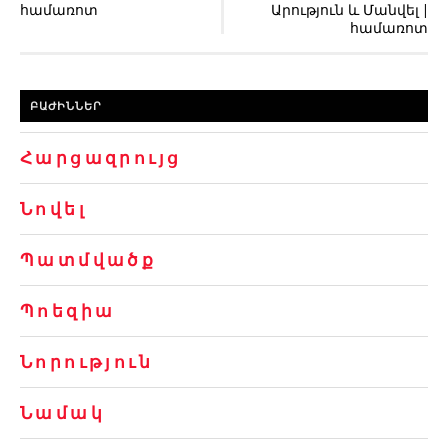
համառոտ
Արություն և Մանվել |
համառոտ
ԲԱԺԻՆՆԵՐ
Հարցազրույց
Նովել
Պատմվածք
Պոեզիա
Նորություն
Նամակ