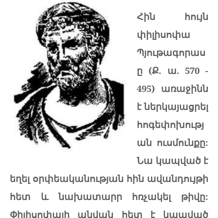
Հին հույն
փիլիսոփա
Պյութագորաս
ը (Ք. ա. 570 -
495) առաջինն
է ներկայացրել
հոգեփոխությ
ան ուսմունքը:
Նա կապված է
եղել օրփեականության հին ավանդույթի
հետ և նախատարր հռչակել թիվը:
Փիլիսոփայի անվան հետ է կապված