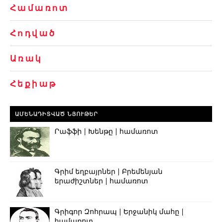
Համառոտ
Հոդված
Առակ
Հեքիաթ
ԱՄԵՆԱԴԻՏՎԱԾ ՆՅՈՒԹԵՐ
Րաֆֆի | Խենթը | համառոտ
Գրիմ եղբայրներ | Բրեմենյան
երաժիշտներ | համառոտ
Գրիգոր Զոհրապ | Երջանիկ մահը |
համառոտ