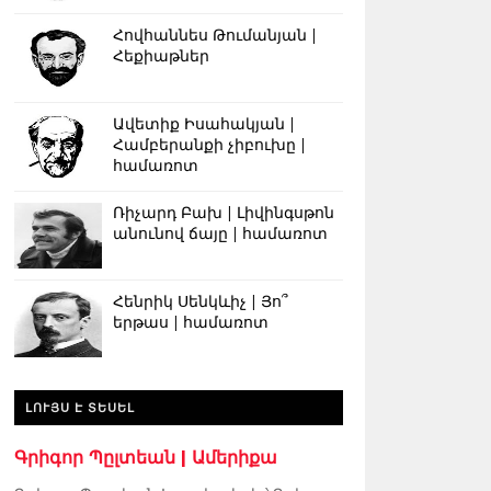
Հովհաննես Թումանյան |
Հեքիաթներ
Ավետիք Իսահակյան |
Համբերանքի չիբուխը |
համառոտ
Ռիչարդ Բախ | Լիվինգսթոն
անունով ճայը | համառոտ
Հենրիկ Սենկևիչ | Յո՞
երթաս | համառոտ
ԼՈՒՅՍ Է ՏԵՍԵԼ
Գրիգոր Պըլտեան | Ամերիքա