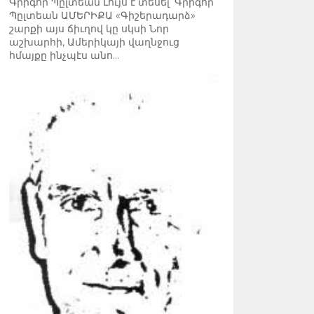
Գրիգոր Պըլտեան Լույս է տեսել՝ Գրիգոր
Պըլտեան ԱՄԵՐԻՔԱ «Գիշերադարձ»
շարքի այս ճիւղով կը սկսի Նոր
աշխարհի, Ամերիկայի վաղնջուց
հմայքը ինչպէս անո...