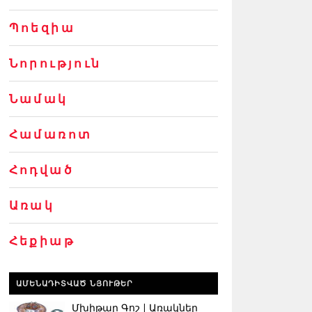
Պոեզիա
Նորություն
Նամակ
Համառոտ
Հոդված
Առակ
Հեքիաթ
ԱՄԵՆԱԴԻՏՎԱԾ ՆՅՈՒԹԵՐ
Մխիթար Գոշ | Առակներ