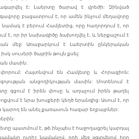
լագարվել է: Լաերտը ծարավ է վրեժի: Զինված
գավորը բացատրում է, որ ամեն ինչում մեղավորը
նամակ է բերում Համլետից, որը հաղորդում է, որ
 է, որ իր նախագիծը ձախողվել է, և ներքաշում է
ան մեջ: Առաջարկում է Լաերտին ընկերական
սկ սուսերի ծայրին թույն քսել:
վան մասին:
փորում: Հայտնվում են Համլետը և Հորացիոն:
ոյության անցողիկության մասին: Մոտենում է
տը գցում է իրեն փոսը և աղաչում իրեն թաղել
ոքվում է նրա խոսքերի կեղծ երանգից: Ասում է, որ
դա կարող են անել քառասուն հազար եղբայրներ:
երին:
ետը պատմում է, թե ինչպես է հաջողացրել կարդալ
ամակը ուրիշ նամակով, որի մեջ օգտվելով հոր