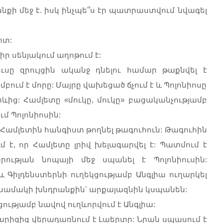
քի մեջ է. իսկ ինչպե՞ս էր պատրաստվում նվագել
ոտ:
իր սենյակում աղոթում է:
իւսը զրույցին ականջ դնելու համար թաքնվել է
բում է մորը: Մայրը վախեցած ճչում է և Պոլոնիոսը
տևից: Համլետը «մուկը, մուկը» բացականչությամբ
մ Պոլոնիոսին:
 Համլետին հանգիստ թողնել թագուհուն: Թագուհին
մ է, որ Համլետը լրիվ խելագարվել է: Պատմում է
ության նոպայի մեջ սպանել է Պոլոնիուսին:
 Գիլդենստերնի ուղեկցությամբ Անգլիա ուղարկել
ծ նամակի խնդրանքին՝ արքայազնին կսպանեն:
ւթյամբ նավով ուղևորվում է Անգլիա:
արիզից վերադառնում է Լաերտը: Նրան սպասում է