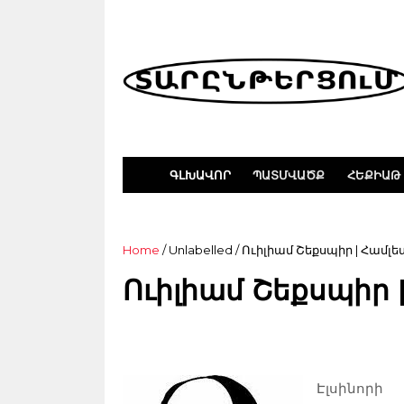
ԳԼԽԱՎՈՐ
ՊԱՏՄՎԱԾՔ
ՀԵՔԻԱԹ
Home
/ Unlabelled /
Ուիլիամ Շեքսպիր | Համլ
Ուիլիամ Շեքսպիր 
Էլսինոր