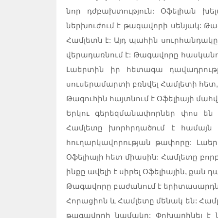
նոր դժբախտություն: Օֆելիան խե
ներխուժում է թագավորի սենյակ: Թա
Համլետն է: Այդ պահին սուրհանդակը 
վերադառնում է: Թագավորը հասկանում
Լաերտին իր հետագա դավադրությ
սուսերամարտի բռնվել Համլետի հետ, ի
Թագուհին հայտնում է Օֆելիայի մահ
Երկու գերեզմանափորներ փոս են 
Համլետը խորհրդածում է համայն գ
հուղարկավորության թափորը: Լաեր
Օֆելիայի հետ միասին: Համլետը բորբ
ինքը ավելի է սիրել Օֆելիային, քան 
Թագավորը բաժանում է երիտասարդն
Հորացիոն և Համլետը մենակ են: Համլ
թագավորի նամակը: Փոխարինել է ն