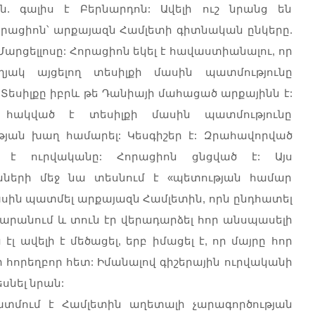
ն. գալիս է Բերնարդոն: Ավելի ուշ նրանց են
որացիոն՝ արքայազն Համլետի գիտնական ընկերը.
Մարցելլոսը: Հորացիոն եկել է հավաստիանալու, որ
ղյակ այցելող տեսիլքի մասին պատմությունը
 Տեսիլքը իբրև թե Դանիայի մահացած արքայինն է:
 հակված է տեսիլքի մասին պատմությունը
թյան խաղ համարել: Կեսգիշեր է: Զրահավորված
մ է ուրվականը: Հորացիոն ցնցված է: Այս
ունների մեջ նա տեսնում է «պետության համար
ասին պատմել արքայազն Համլետին, որն ընդհատել
սարանում և տուն էր վերադարձել հոր անսպասելի
 ավելի է մեծացել, երբ իմացել է, որ մայրը հոր
ր հորեղբոր հետ: Իմանալով գիշերային ուրվականի
եսնել նրան:
ատմում է Համլետին աղետալի չարագործության