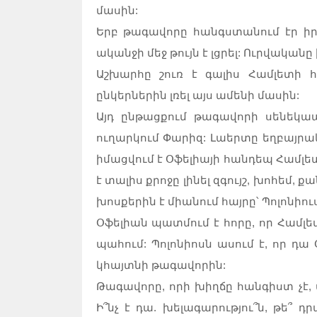
մասին:
Երբ թագավորը հանգստանում էր իր
ականջի մեջ թույն է լցրել: Ուրվականը 
Աշխարհը շուռ է գալիս Համլետի հ
ընկերներին լռել այս ամենի մասին:
Այդ ընթացքում թագավորի սենեկապ
ուղարկում Փարիզ: Լաերտը եղբայրակ
իմացվում է Օֆելիայի հանդեպ Համլե
է տալիս քրոջը լինել զգույշ, խոհեմ
խոսքերին է միանում հայրը՝ Պոլոնիո
Օֆելիան պատմում է հորը, որ Համլետ
պահում: Պոլոնիոսն ասում է, որ դա
կհայտնի թագավորին:
Թագավորը, որի խիղճը հանգիստ չէ
Ի՞նչ է դա. խելագարությու՞ն, թե՞ դ