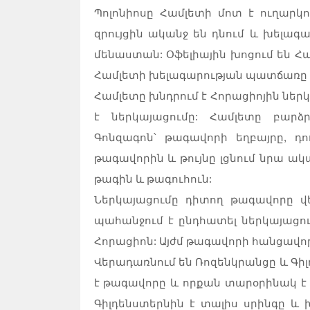
Պոլոնիոսը Համլետի մոտ է ուղարկո
զրույցին ականջ են դնում և խելագա
մենաստան: Օֆելիային խոցում են Հա
Համլետի խելագարության պատճառը ս
Համլետը խնդրում է Հորացիոյին նե
է ներկայացումը: Համլետը բարձր
Գոնզագոն՝ թագավորի եղբայրը, դո
թագավորին և թույնը լցնում նրա ակա
թագին և թագուհուն:
Ներկայացումը դիտող թագավորը վեր
պահանջում է ընդհատել ներկայացում
Հորացիոն: Այժմ թագավորի հանցավոր
Վերադառնում են Ռոզենկրանցը և Գի
է թագավորը և որքան տարօրինակ է
Գիլդենստերնին է տալիս սրինգը և խ