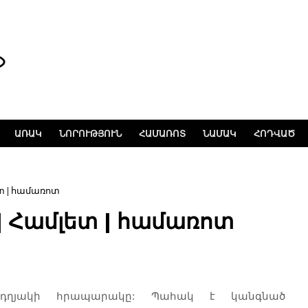
ԱՌԱԿ
ՆՈՐՈՒԹՅՈՒՆ
ՀԱՄԱՌՈՏ
ՆԱՄԱԿ
ՀՈԴՎԱԾ
ետ | համառոտ
| Համլետ | համառոտ
ի դղյակի հրապարակը: Պահակ է կանգնած