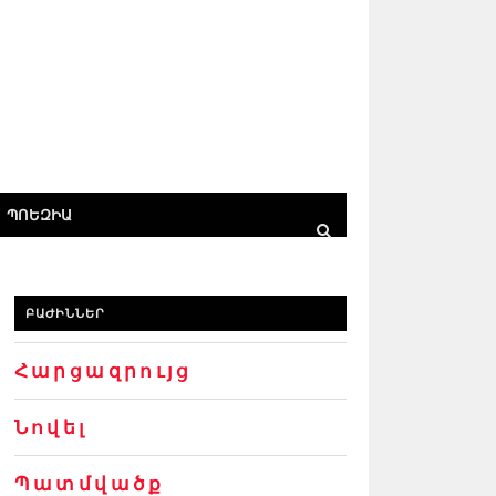
ՊՈԵԶԻԱ
ԲԱԺԻՆՆԵՐ
Հարցազրույց
Նովել
Պատմվածք